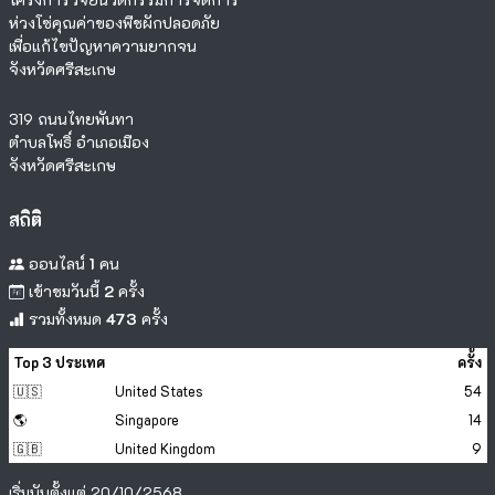
ห่วงโซ่คุณค่าของพืชผักปลอดภัย
เพื่อแก้ไขปัญหาความยากจน
จังหวัดศรีสะเกษ
319 ถนนไทยพันทา
ตำบลโพธิ์ อำเภอเมือง
จังหวัดศรีสะเกษ
สถิติ
ออนไลน์
1
คน
เข้าชมวันนี้
2
ครั้ง
รวมทั้งหมด
473
ครั้ง
Top 3 ประเทศ
ครั้ง
🇺🇸
United States
54
🌎
Singapore
14
🇬🇧
United Kingdom
9
เริ่มนับตั้งแต่ 20/10/2568