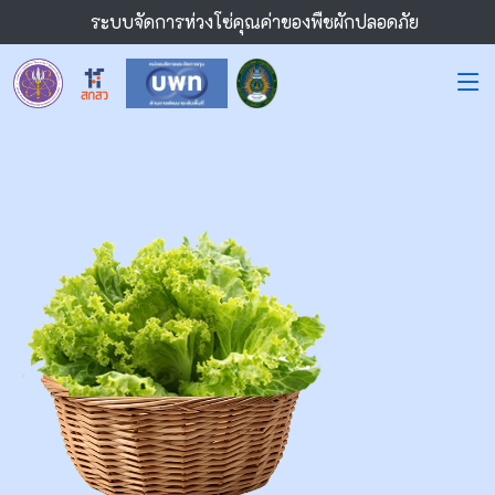
ระบบจัดการห่วงโซ่คุณค่าของพืชผักปลอดภัย